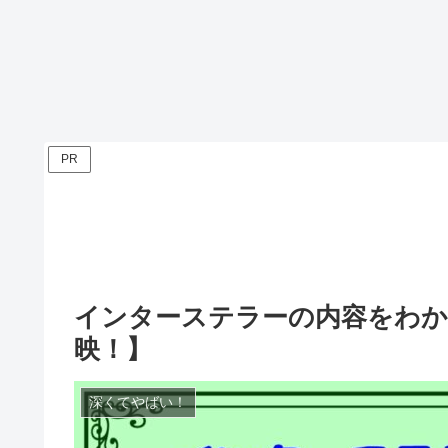
PR
インターステラーの内容をわかり
映！】
深くてやばい！