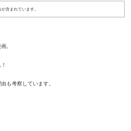
告が含まれています。
映画。
ん！
理由も考察
しています
。