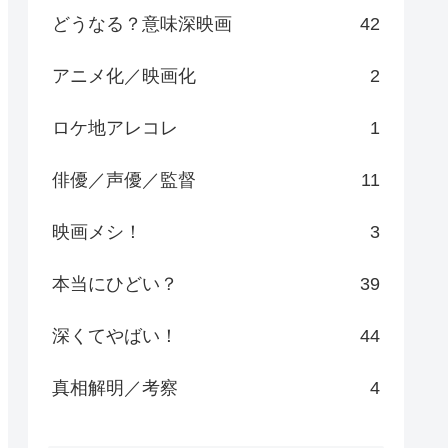
どうなる？意味深映画
42
アニメ化／映画化
2
ロケ地アレコレ
1
俳優／声優／監督
11
映画メシ！
3
本当にひどい？
39
深くてやばい！
44
真相解明／考察
4