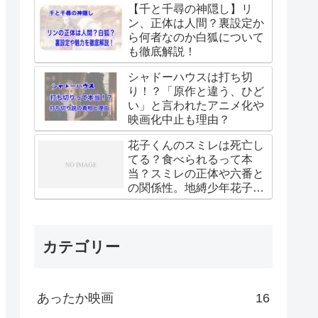
【千と千尋の神隠し】リ
ン、正体は人間？裏設定か
ら何者なのか白狐について
も徹底解説！
シャドーハウスは打ち切
り！？「原作と違う、ひど
い」と言われたアニメ化や
映画化中止も理由？
花子くんのスミレは死亡し
てる？食べられるって本
当？スミレの正体や六番と
の関係性。地縛少年花子く
ん
カテゴリー
あったか映画
16