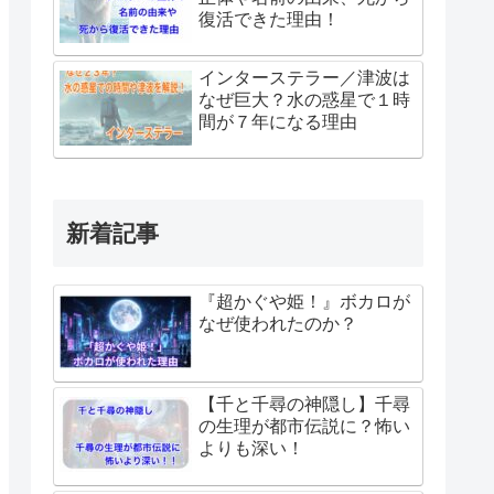
復活できた理由！
インターステラー／津波は
なぜ巨大？水の惑星で１時
間が７年になる理由
新着記事
『超かぐや姫！』ボカロが
なぜ使われたのか？
【千と千尋の神隠し】千尋
の生理が都市伝説に？怖い
よりも深い！