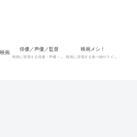
！
俳優／声優／監督
映画メシ！
映画
映画に登場する俳優・声優・監督の深掘りまとめ記事！
映画に登場する食べ物やスイーツを深掘り考察！