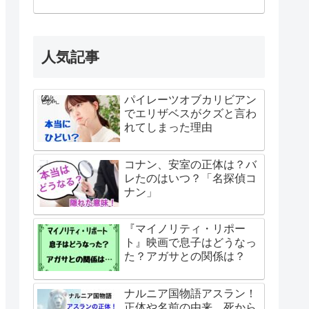
人気記事
パイレーツオブカリビアン
でエリザベスがクズと言わ
れてしまった理由
コナン、安室の正体は？バ
レたのはいつ？「名探偵コ
ナン」
『マイノリティ・リポー
ト』映画で息子はどうなっ
た？アガサとの関係は？
ナルニア国物語アスラン！
正体や名前の由来、死から