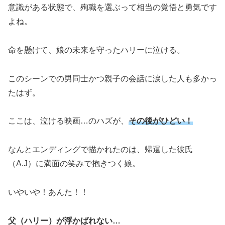
意識がある状態で、殉職を選ぶって相当の覚悟と勇気です
よね。
命を懸けて、娘の未来を守ったハリーに泣ける。
このシーンでの男同士かつ
親子の会話
に涙した人も多かっ
たはず。
ここは、泣ける映画…のハズが、
その後がひどい！
なんとエンディングで描かれたのは、帰還した彼氏
（A.J）に満面の笑みで抱きつく娘。
いやいや！あんた！！
父（ハリー）が浮かばれない…