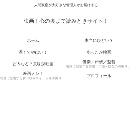
人間観察が大好きな管理人がお届けする
映画！心の奥まで読みときサイト！
ホーム
本当にひどい？
深くてやばい！
あったか映画
俳優／声優／監督
どうなる？意味深映画
映画に登場する俳優・声優・監督の深掘りまとめ記事！
映画メシ！
プロフィール
映画に登場する食べ物やスイーツを深掘り考察！