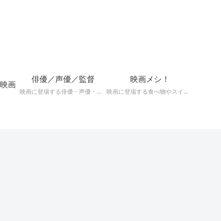
！
俳優／声優／監督
映画メシ！
映画
映画に登場する俳優・声優・監督の深掘りまとめ記事！
映画に登場する食べ物やスイーツを深掘り考察！