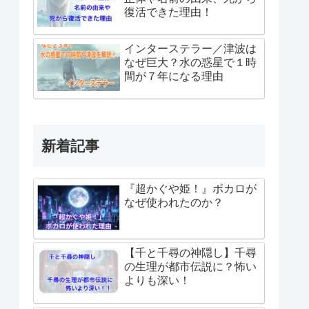
復活できた理由！
インターステラー／津波は
なぜ巨大？水の惑星で１時
間が７年になる理由
新着記事
『超かぐや姫！』ボカロが
なぜ使われたのか？
【千と千尋の神隠し】千尋
の生理が都市伝説に？怖い
よりも深い！