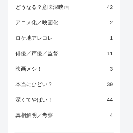
どうなる？意味深映画
42
アニメ化／映画化
2
ロケ地アレコレ
1
俳優／声優／監督
11
映画メシ！
3
本当にひどい？
39
深くてやばい！
44
真相解明／考察
4