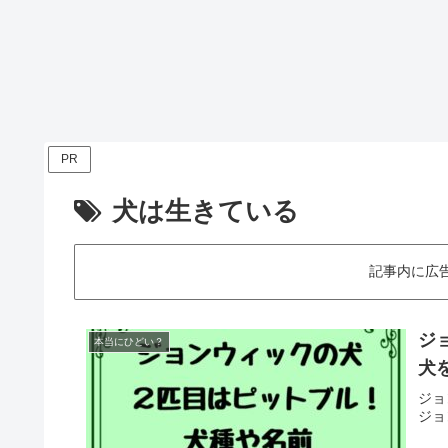
PR
犬は生きている
記事内に広
ジ
本当にひどい？
犬
ジョ
ジョ