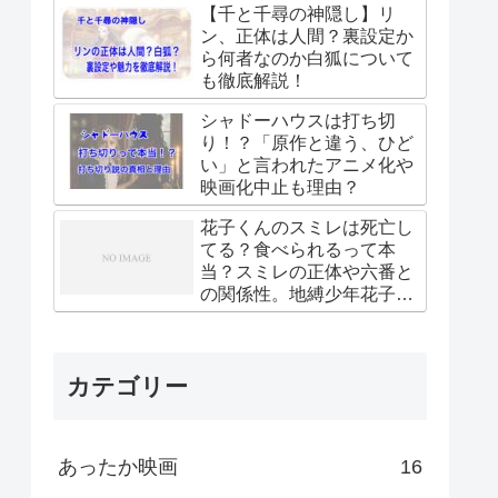
【千と千尋の神隠し】リ
ン、正体は人間？裏設定か
ら何者なのか白狐について
も徹底解説！
シャドーハウスは打ち切
り！？「原作と違う、ひど
い」と言われたアニメ化や
映画化中止も理由？
花子くんのスミレは死亡し
てる？食べられるって本
当？スミレの正体や六番と
の関係性。地縛少年花子く
ん
カテゴリー
あったか映画
16