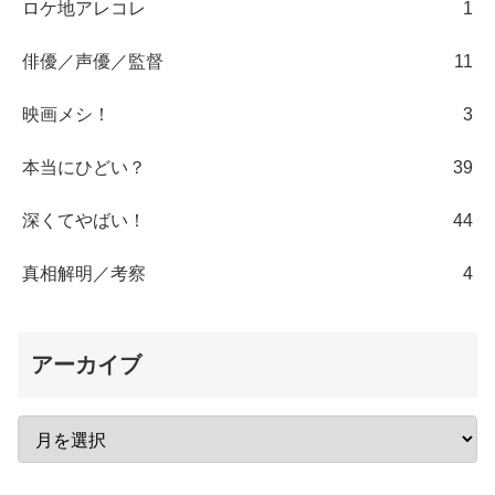
ロケ地アレコレ
1
俳優／声優／監督
11
映画メシ！
3
本当にひどい？
39
深くてやばい！
44
真相解明／考察
4
アーカイブ