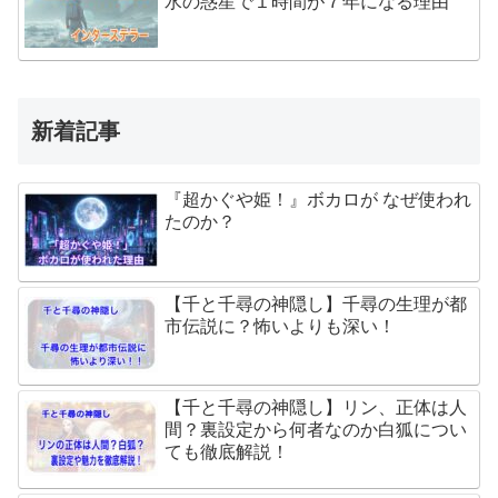
水の惑星で１時間が７年になる理由
新着記事
『超かぐや姫！』ボカロが なぜ使われ
たのか？
【千と千尋の神隠し】千尋の生理が都
市伝説に？怖いよりも深い！
【千と千尋の神隠し】リン、正体は人
間？裏設定から何者なのか白狐につい
ても徹底解説！