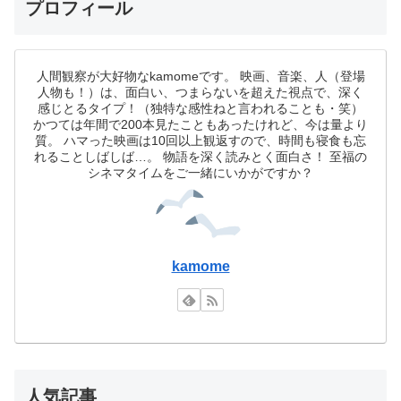
プロフィール
人間観察が大好物なkamomeです。 映画、音楽、人（登場
人物も！）は、面白い、つまらないを超えた視点で、深く
感じとるタイプ！（独特な感性ねと言われることも・笑）
かつては年間で200本見たこともあったけれど、今は量より
質。 ハマった映画は10回以上観返すので、時間も寝食も忘
れることしばしば…。 物語を深く読みとく面白さ！ 至福の
シネマタイムをご一緒にいかがですか？
kamome
人気記事