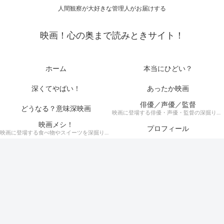
人間観察が大好きな管理人がお届けする
映画！心の奥まで読みときサイト！
ホーム
本当にひどい？
深くてやばい！
あったか映画
俳優／声優／監督
どうなる？意味深映画
映画に登場する俳優・声優・監督の深掘りまとめ記事！
映画メシ！
プロフィール
映画に登場する食べ物やスイーツを深掘り考察！