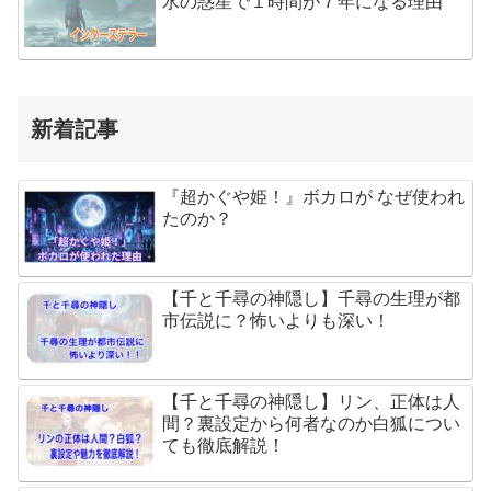
水の惑星で１時間が７年になる理由
新着記事
『超かぐや姫！』ボカロが なぜ使われ
たのか？
【千と千尋の神隠し】千尋の生理が都
市伝説に？怖いよりも深い！
【千と千尋の神隠し】リン、正体は人
間？裏設定から何者なのか白狐につい
ても徹底解説！