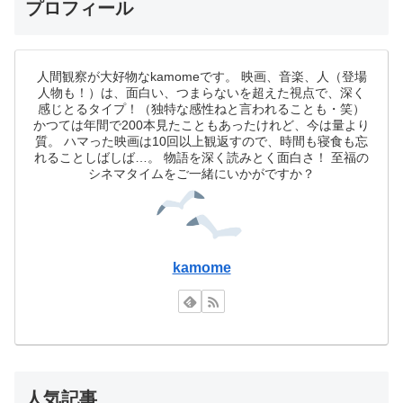
プロフィール
人間観察が大好物なkamomeです。 映画、音楽、人（登場
人物も！）は、面白い、つまらないを超えた視点で、深く
感じとるタイプ！（独特な感性ねと言われることも・笑）
かつては年間で200本見たこともあったけれど、今は量より
質。 ハマった映画は10回以上観返すので、時間も寝食も忘
れることしばしば…。 物語を深く読みとく面白さ！ 至福の
シネマタイムをご一緒にいかがですか？
kamome
人気記事