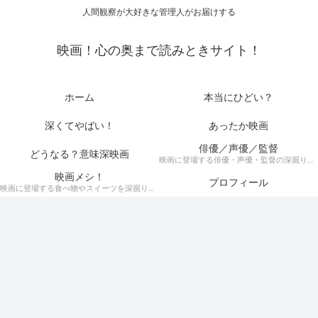
人間観察が大好きな管理人がお届けする
映画！心の奥まで読みときサイト！
ホーム
本当にひどい？
深くてやばい！
あったか映画
俳優／声優／監督
どうなる？意味深映画
映画に登場する俳優・声優・監督の深掘りまとめ記事！
映画メシ！
プロフィール
映画に登場する食べ物やスイーツを深掘り考察！