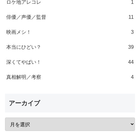
ロケ地アレコレ
1
俳優／声優／監督
11
映画メシ！
3
本当にひどい？
39
深くてやばい！
44
真相解明／考察
4
アーカイブ