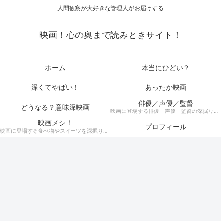
人間観察が大好きな管理人がお届けする
映画！心の奥まで読みときサイト！
ホーム
本当にひどい？
深くてやばい！
あったか映画
俳優／声優／監督
どうなる？意味深映画
映画に登場する俳優・声優・監督の深掘りまとめ記事！
映画メシ！
プロフィール
映画に登場する食べ物やスイーツを深掘り考察！