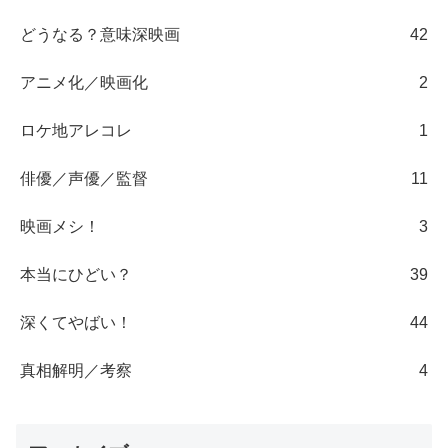
どうなる？意味深映画
42
アニメ化／映画化
2
ロケ地アレコレ
1
俳優／声優／監督
11
映画メシ！
3
本当にひどい？
39
深くてやばい！
44
真相解明／考察
4