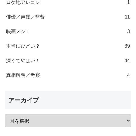
ロケ地アレコレ
1
俳優／声優／監督
11
映画メシ！
3
本当にひどい？
39
深くてやばい！
44
真相解明／考察
4
アーカイブ