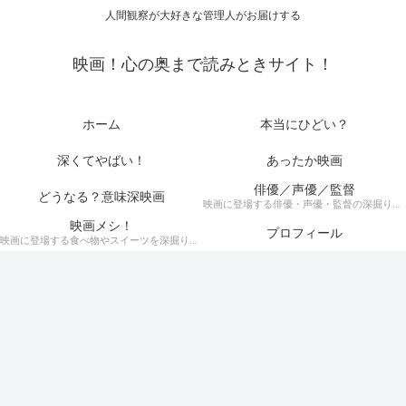
人間観察が大好きな管理人がお届けする
映画！心の奥まで読みときサイト！
ホーム
本当にひどい？
深くてやばい！
あったか映画
俳優／声優／監督
どうなる？意味深映画
映画に登場する俳優・声優・監督の深掘りまとめ記事！
映画メシ！
プロフィール
映画に登場する食べ物やスイーツを深掘り考察！