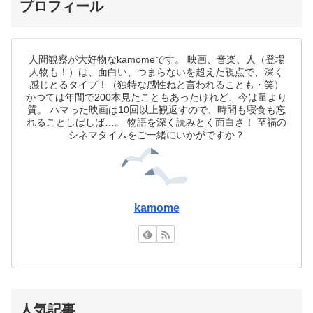
プロフィール
人間観察が大好物なkamomeです。 映画、音楽、人（登場
人物も！）は、面白い、つまらないを超えた視点で、深く
感じとるタイプ！（独特な感性ねと言われることも・笑）
かつては年間で200本見たこともあったけれど、今は量より
質。 ハマった映画は10回以上観返すので、時間も寝食も忘
れることしばしば…。 物語を深く読みとく面白さ！ 至福の
シネマタイムをご一緒にいかがですか？
kamome
人気記事