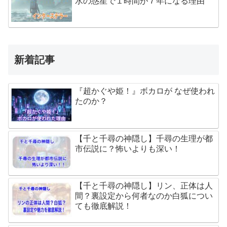
水の惑星で１時間が７年になる理由
新着記事
『超かぐや姫！』ボカロが なぜ使われ
たのか？
【千と千尋の神隠し】千尋の生理が都
市伝説に？怖いよりも深い！
【千と千尋の神隠し】リン、正体は人
間？裏設定から何者なのか白狐につい
ても徹底解説！