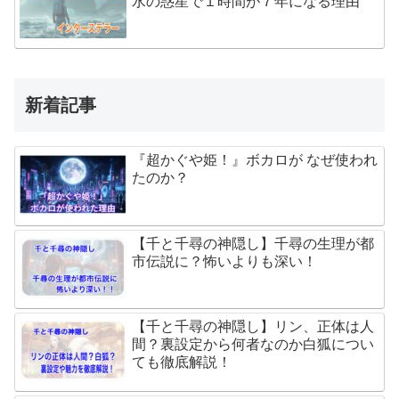
水の惑星で１時間が７年になる理由
新着記事
『超かぐや姫！』ボカロが なぜ使われ
たのか？
【千と千尋の神隠し】千尋の生理が都
市伝説に？怖いよりも深い！
【千と千尋の神隠し】リン、正体は人
間？裏設定から何者なのか白狐につい
ても徹底解説！