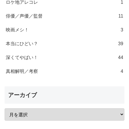
ロケ地アレコレ
1
俳優／声優／監督
11
映画メシ！
3
本当にひどい？
39
深くてやばい！
44
真相解明／考察
4
アーカイブ