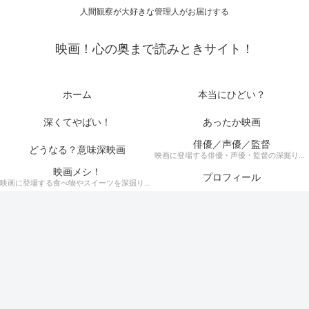
人間観察が大好きな管理人がお届けする
映画！心の奥まで読みときサイト！
ホーム
本当にひどい？
深くてやばい！
あったか映画
俳優／声優／監督
どうなる？意味深映画
映画に登場する俳優・声優・監督の深掘りまとめ記事！
映画メシ！
プロフィール
映画に登場する食べ物やスイーツを深掘り考察！