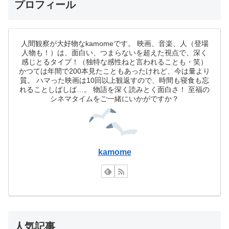
プロフィール
人間観察が大好物なkamomeです。 映画、音楽、人（登場
人物も！）は、面白い、つまらないを超えた視点で、深く
感じとるタイプ！（独特な感性ねと言われることも・笑）
かつては年間で200本見たこともあったけれど、今は量より
質。 ハマった映画は10回以上観返すので、時間も寝食も忘
れることしばしば…。 物語を深く読みとく面白さ！ 至福の
シネマタイムをご一緒にいかがですか？
kamome
人気記事