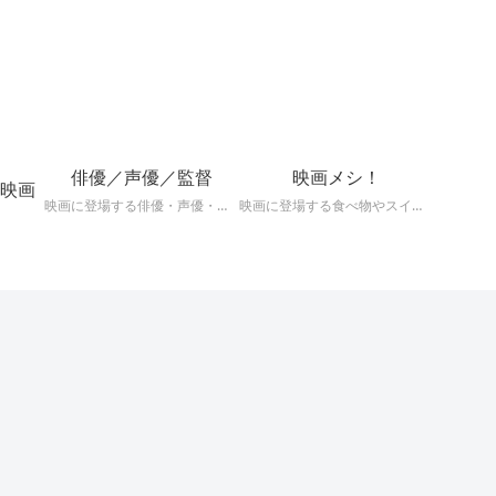
！
俳優／声優／監督
映画メシ！
映画
映画に登場する俳優・声優・監督の深掘りまとめ記事！
映画に登場する食べ物やスイーツを深掘り考察！