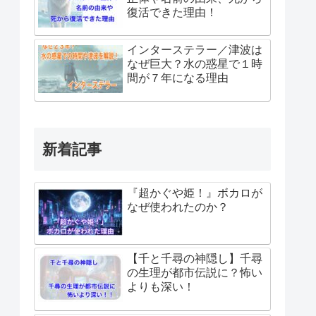
復活できた理由！
インターステラー／津波は
なぜ巨大？水の惑星で１時
間が７年になる理由
新着記事
『超かぐや姫！』ボカロが
なぜ使われたのか？
【千と千尋の神隠し】千尋
の生理が都市伝説に？怖い
よりも深い！