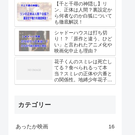
【千と千尋の神隠し】リ
ン、正体は人間？裏設定か
ら何者なのか白狐について
も徹底解説！
シャドーハウスは打ち切
り！？「原作と違う、ひど
い」と言われたアニメ化や
映画化中止も理由？
花子くんのスミレは死亡し
てる？食べられるって本
当？スミレの正体や六番と
の関係性。地縛少年花子く
ん
カテゴリー
あったか映画
16