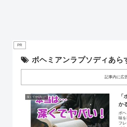
PR
ボヘミアンラプソディあら
記事内に広
「
深くてやばい！
か
ボヘ
味を
フレ