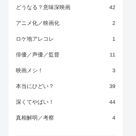
どうなる？意味深映画
42
アニメ化／映画化
2
ロケ地アレコレ
1
俳優／声優／監督
11
映画メシ！
3
本当にひどい？
39
深くてやばい！
44
真相解明／考察
4