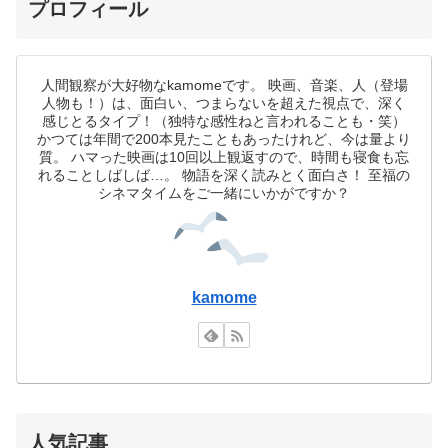
プロフィール
人間観察が大好物なkamomeです。 映画、音楽、人（登場
人物も！）は、面白い、つまらないを超えた視点で、深く
感じとるタイプ！（独特な感性ねと言われることも・笑）
かつては年間で200本見たこともあったけれど、今は量より
質。 ハマった映画は10回以上観返すので、時間も寝食も忘
れることしばしば…。 物語を深く読みとく面白さ！ 至福の
シネマタイムをご一緒にいかがですか？
kamome
人気記事