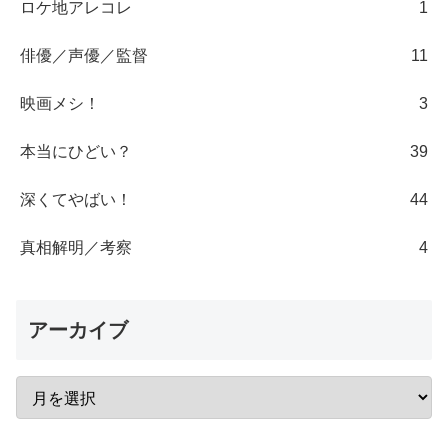
ロケ地アレコレ
1
俳優／声優／監督
11
映画メシ！
3
本当にひどい？
39
深くてやばい！
44
真相解明／考察
4
アーカイブ