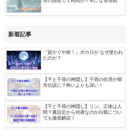
水の惑星で１時間が７年になる理由
新着記事
『超かぐや姫！』ボカロが なぜ使われ
たのか？
【千と千尋の神隠し】千尋の生理が都
市伝説に？怖いよりも深い！
【千と千尋の神隠し】リン、正体は人
間？裏設定から何者なのか白狐につい
ても徹底解説！