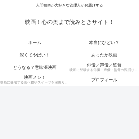
人間観察が大好きな管理人がお届けする
映画！心の奥まで読みときサイト！
ホーム
本当にひどい？
深くてやばい！
あったか映画
俳優／声優／監督
どうなる？意味深映画
映画に登場する俳優・声優・監督の深掘りまとめ記事！
映画メシ！
プロフィール
映画に登場する食べ物やスイーツを深掘り考察！