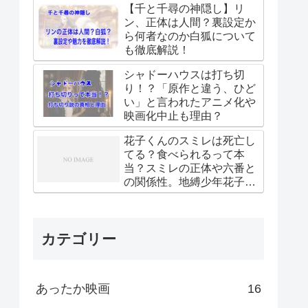
【千と千尋の神隠し】リ
ン、正体は人間？裏設定か
ら何者なのか白狐について
も徹底解説！
シャドーハウスは打ち切
り！？「原作と違う、ひど
い」と言われたアニメ化や
映画化中止も理由？
花子くんのスミレは死亡し
てる？食べられるって本
当？スミレの正体や六番と
の関係性。地縛少年花子く
ん
カテゴリー
あったか映画
16