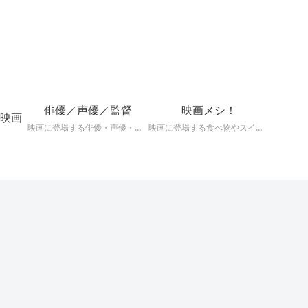
！
俳優／声優／監督
映画メシ！
映画
映画に登場する俳優・声優・監督の深掘りまとめ記事！
映画に登場する食べ物やスイーツを深掘り考察！