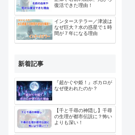
復活できた理由！
インターステラー／津波は
なぜ巨大？水の惑星で１時
間が７年になる理由
新着記事
『超かぐや姫！』ボカロが
なぜ使われたのか？
【千と千尋の神隠し】千尋
の生理が都市伝説に？怖い
よりも深い！