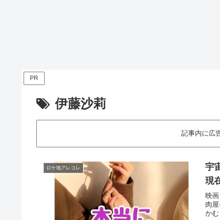
PR
伊藤沙莉
記事内に広
宇
ロケ地アレコレ
現
映画
肉屋
かむ