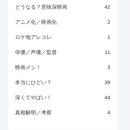
どうなる？意味深映画
42
アニメ化／映画化
2
ロケ地アレコレ
1
俳優／声優／監督
11
映画メシ！
3
本当にひどい？
39
深くてやばい！
44
真相解明／考察
4