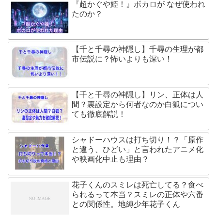
『超かぐや姫！』ボカロが なぜ使われ
たのか？
【千と千尋の神隠し】千尋の生理が都
市伝説に？怖いよりも深い！
【千と千尋の神隠し】リン、正体は人
間？裏設定から何者なのか白狐につい
ても徹底解説！
シャドーハウスは打ち切り！？「原作
と違う、ひどい」と言われたアニメ化
や映画化中止も理由？
花子くんのスミレは死亡してる？食べ
られるって本当？スミレの正体や六番
との関係性。地縛少年花子くん