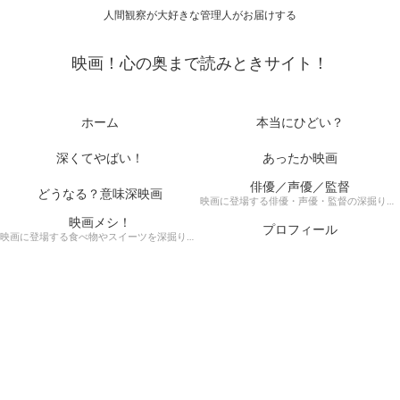
人間観察が大好きな管理人がお届けする
映画！心の奥まで読みときサイト！
ホーム
本当にひどい？
深くてやばい！
あったか映画
俳優／声優／監督
どうなる？意味深映画
映画に登場する俳優・声優・監督の深掘りまとめ記事！
映画メシ！
プロフィール
映画に登場する食べ物やスイーツを深掘り考察！