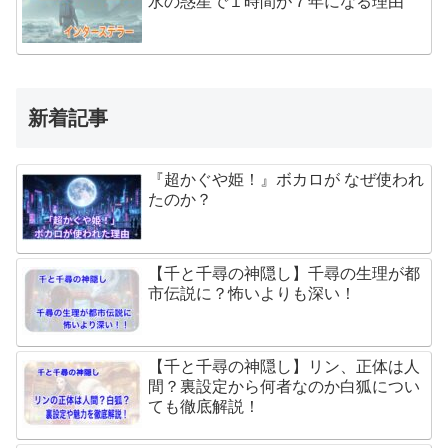
水の惑星で１時間が７年になる理由
新着記事
『超かぐや姫！』ボカロが なぜ使われ
たのか？
【千と千尋の神隠し】千尋の生理が都
市伝説に？怖いよりも深い！
【千と千尋の神隠し】リン、正体は人
間？裏設定から何者なのか白狐につい
ても徹底解説！