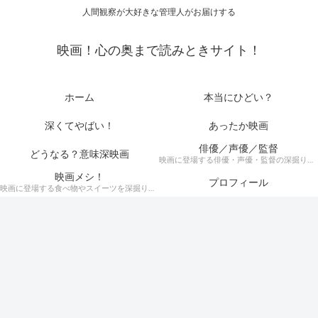
人間観察が大好きな管理人がお届けする
映画！心の奥まで読みときサイト！
ホーム
本当にひどい？
深くてやばい！
あったか映画
俳優／声優／監督
どうなる？意味深映画
映画に登場する俳優・声優・監督の深掘りまとめ記事！
映画メシ！
プロフィール
映画に登場する食べ物やスイーツを深掘り考察！