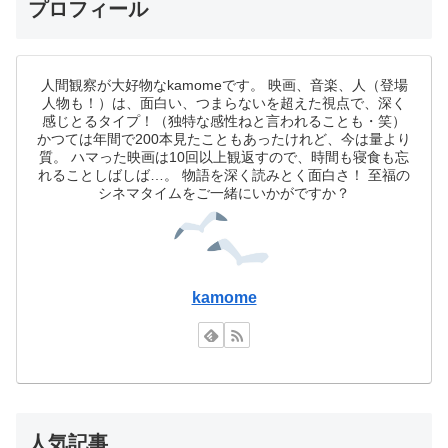
プロフィール
人間観察が大好物なkamomeです。 映画、音楽、人（登場
人物も！）は、面白い、つまらないを超えた視点で、深く
感じとるタイプ！（独特な感性ねと言われることも・笑）
かつては年間で200本見たこともあったけれど、今は量より
質。 ハマった映画は10回以上観返すので、時間も寝食も忘
れることしばしば…。 物語を深く読みとく面白さ！ 至福の
シネマタイムをご一緒にいかがですか？
kamome
人気記事