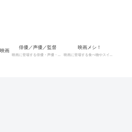
！
俳優／声優／監督
映画メシ！
映画
映画に登場する俳優・声優・監督の深掘りまとめ記事！
映画に登場する食べ物やスイーツを深掘り考察！