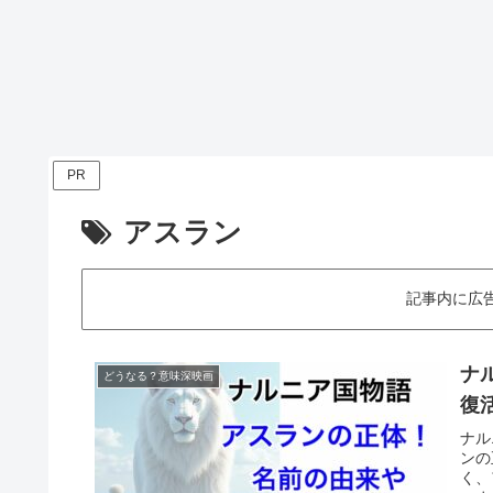
PR
アスラン
記事内に広
ナ
どうなる？意味深映画
復
ナル
ンの
く、