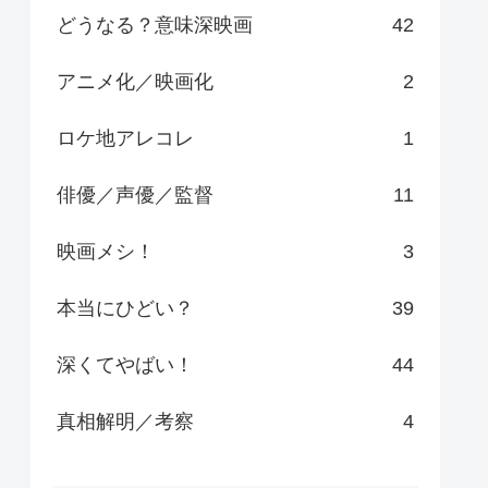
どうなる？意味深映画
42
アニメ化／映画化
2
ロケ地アレコレ
1
俳優／声優／監督
11
映画メシ！
3
本当にひどい？
39
深くてやばい！
44
真相解明／考察
4