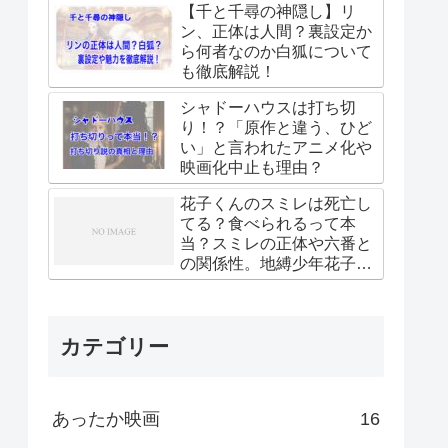
【千と千尋の神隠し】リ
ン、正体は人間？裏設定か
ら何者なのか白狐について
も徹底解説！
シャドーハウスは打ち切
り！？「原作と違う、ひど
い」と言われたアニメ化や
映画化中止も理由？
花子くんのスミレは死亡し
てる？食べられるって本
当？スミレの正体や六番と
の関係性。地縛少年花子く
ん
カテゴリー
あったか映画
16