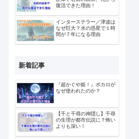
復活できた理由！
インターステラー／津波は
なぜ巨大？水の惑星で１時
間が７年になる理由
新着記事
『超かぐや姫！』ボカロが
なぜ使われたのか？
【千と千尋の神隠し】千尋
の生理が都市伝説に？怖い
よりも深い！